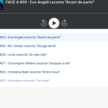
FACE A #30 : Eve Angeli raconte "Avant de partir"
#30 : Eve Angeli raconte "Avant de partir"
#29 : MC Solaar raconte "Bouge de là"
28 : Lorie raconte "Je vais vite"
#27 : Christophe Willem raconte "Jacques a dit"
#26 : Chimène Badi raconte "Entre nous"
#25 : Indochine raconte "3e sexe"
#24 : Zaho raconte "C'est chelou"
#23 : Patrick Bruel raconte "Au café des délices"
#22 : Kyo raconte "Le chemin"